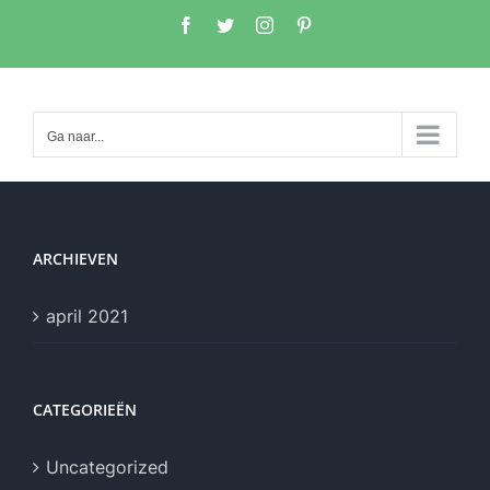
Ga
Facebook
Twitter
Instagram
Pinterest
naar
inhoud
Ga naar...
ARCHIEVEN
april 2021
CATEGORIEËN
Uncategorized